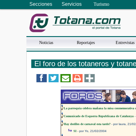
Secciones
Servicios
Turismo
Noticias
Reportajes
Entrevistas
El foro de los totaneros y totan
La parroquia celebra mañana la misa conmemorativa d
Comunicado de Esquerra Republicana de Catalunya
-
Hay desfiles de carnaval esta tarde?
- por laura, 21/0
SI
- por Yo, 21/02/2004