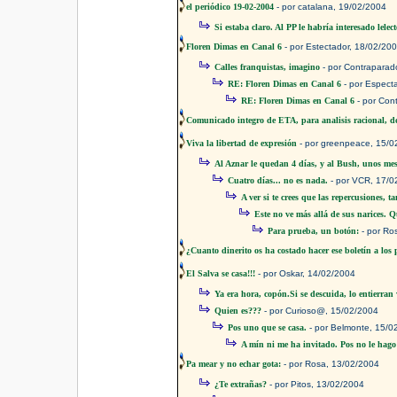
el periódico 19-02-2004
- por catalana, 19/02/2004
Si estaba claro. Al PP le habría interesado lelec
Floren Dimas en Canal 6
- por Estectador, 18/02/20
Calles franquistas, imagino
- por Contraparad
RE: Floren Dimas en Canal 6
- por Espect
RE: Floren Dimas en Canal 6
- por Con
Comunicado integro de ETA, para analisis racional, 
Viva la libertad de expresión
- por greenpeace, 15/0
Al Aznar le quedan 4 días, y al Bush, unos me
Cuatro días... no es nada.
- por VCR, 17/0
A ver si te crees que las repercusiones, 
Este no ve más allá de sus narices. Q
Para prueba, un botón:
- por Ro
¿Cuanto dinerito os ha costado hacer ese boletín a los
El Salva se casa!!!
- por Oskar, 14/02/2004
Ya era hora, copón.Si se descuida, lo entierran 
Quien es???
- por Curioso@, 15/02/2004
Pos uno que se casa.
- por Belmonte, 15/0
A mín ni me ha invitado. Pos no le hago
Pa mear y no echar gota:
- por Rosa, 13/02/2004
¿Te extrañas?
- por Pitos, 13/02/2004