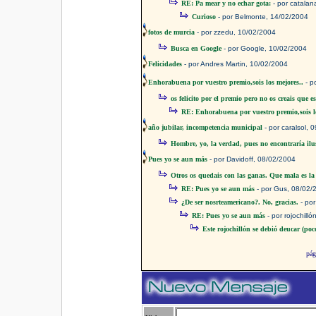
RE: Pa mear y no echar gota:
- por catalan
Curioso
- por Belmonte, 14/02/2004
fotos de murcia
- por zzedu, 10/02/2004
Busca en Google
- por Google, 10/02/2004
Felicidades
- por Andres Martin, 10/02/2004
Enhorabuena por vuestro premio,sois los mejores..
- p
os felicito por el premio pero no os creais que
RE: Enhorabuena por vuestro premio,sois lo
año jubilar, incompetencia municipal
- por caralsol, 
Hombre, yo, la verdad, pues no encontraría ilu
Pues yo se aun más
- por Davidoff, 08/02/2004
Otros os quedais con las ganas. Que mala es la 
RE: Pues yo se aun más
- por Gus, 08/02/
¿De ser nosrteamericano?. No, gracias.
- por
RE: Pues yo se aun más
- por rojochill
Este rojochillón se debió deucar (po
pá