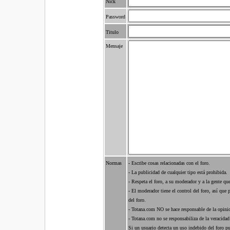
Nick
Password
Titulo
Mensaje
Normas
- Escribe cosas relacionadas con el foro.
- La publicidad de cualquier tipo está prohibida.
- Respeta el foro, a su moderador y a la gente que
- El moderador tiene el control del foro, así que
del foro.
- Totana.com NO se hace responsable de la opinio
- Totana.com no se responsabiliza de la veracidad
Si un usuario detecta un uso indebido del foro p