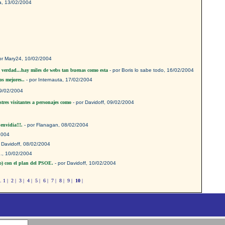
a, 13/02/2004
or Mary24, 10/02/2004
 es verdad...hay miles de webs tan buenas como esta
- por Boris lo sabe todo, 16/02/2004
s mejores..
- por Internauta, 17/02/2004
09/02/2004
stres visitantes a personajes como
- por Davidoff, 09/02/2004
envidia!!!.
- por Flanagan, 08/02/2004
2004
 Davidoff, 08/02/2004
ón., 10/02/2004
co) con el plan del PSOE.
- por Davidoff, 10/02/2004
g.
1
|
2
|
3
|
4
|
5
|
6
|
7
|
8
|
9
|
10
|