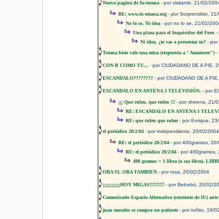
Nueva pagina de Iu-totana
- por visitante, 21/02/200
RE: www.iu-totana.org
- por Sorprendido, 21
No lo se. Ni idea
- por no lo se, 21/02/200
Una plaza para el Inquisidor del Foro
- 
Ni idea. ¿te vas a presentar tu?
- por
Totana bien vale una misa (respuesta a "Amanecer")
-
CON B COMO TU...
- por CIUDADANO DE A PIE, 2
ESCANDALO????????
- por CIUDADANO DE A PIE,
ESCANDALO EN ANTENA 3 TELEVISIÓN.
- por E
¡¡¡ Que rulen, que rulen !!!
- por sheena, 21/
RE: ESCANDALO EN ANTENA 3 TELEV
RE: que rulen que rulen
- por Enrique, 23
el periódico 20/2/04
- por independiente, 20/02/200
RE: el periódico 20/2/04
- por 400gramos, 20
RE: el periódico 20/2/04
- por 400gramos,
400 gramos = 1 libra (o sea libre), 
ORA SI, ORA TAMBIEN
- por rosa, 20/02/2004
¡¡¡¡¡¡¡¡¡¡¡¡HOY MIGAS!!!!!!!!!!
- por Belcebú, 20/02/2
Comunicado Espacio Alternativo (corriente de IU) ante
juan morales se compra un patinete
- por toñito, 19/