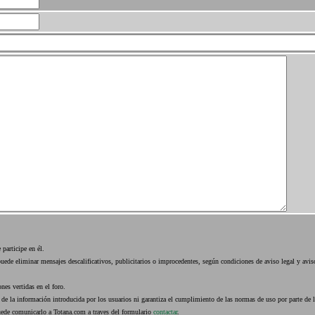
 participe en él.
 puede eliminar mensajes descalificativos, publicitarios o improcedentes, según condiciones de aviso legal y avis
nes vertidas en el foro.
 de la información introducida por los usuarios ni garantiza el cumplimiento de las normas de uso por parte de l
uede comunicarlo a Totana.com a traves del formulario
contactar
.