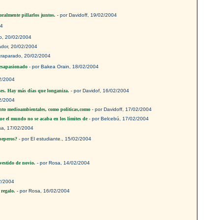
toralmente pillarlos juntos.
- por Davidoff, 19/02/2004
04
o, 20/02/2004
ador, 20/02/2004
traparado, 20/02/2004
desapasionado
- por Bakea Orain, 18/02/2004
2/2004
ses. Hay más días que longaniza.
- por Davidof, 16/02/2004
2/2004
tanto medioambientales, como politicas,como
- por Davidoff, 17/02/2004
ue el mundo no se acaba en los limites de
- por Belcebú, 17/02/2004
sa, 17/02/2004
 peperos?
- por El estudiante., 15/02/2004
vestido de novio.
- por Rosa, 14/02/2004
2/2004
 regalo.
- por Rosa, 16/02/2004