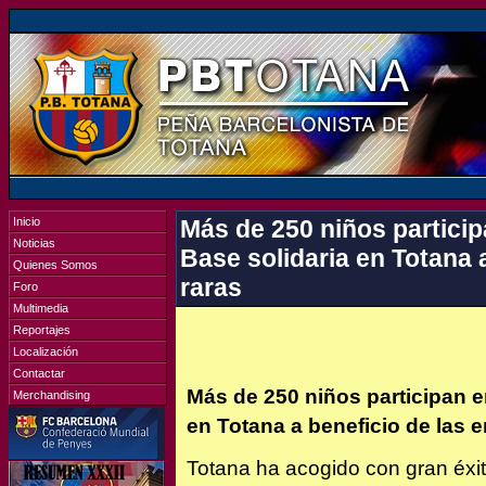
Inicio
Más de 250 niños participa
Noticias
Base solidaria en Totana 
Quienes Somos
raras
Foro
Multimedia
Reportajes
Localización
Contactar
Más de 250 niños participan en
Merchandising
en Totana a beneficio de las 
Totana ha acogido con gran éxit