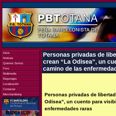
Inicio
Personas privadas de libe
Noticias
crean “La Odisea”, un cuen
Quienes Somos
camino de las enfermeda
Foro
Multimedia
Reportajes
Localización
Contactar
Personas privadas de libertad
Merchandising
Odisea”, un cuento para visibi
enfermedades raras